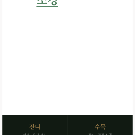
전문 시공
묘역을 품격 있게 조성합니다
수목 정비·잔디 식재·화단 조성·배수 관리
SCROLL
잔디
수목
식재 · 유지 관리
정비 · 전정 시공