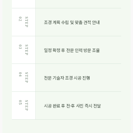
2
S
T
E
P
0
조경 계획 수립 및 맞춤 견적 안내
3
S
T
E
P
0
일정 확정 후 전문 인력 방문 조율
4
S
T
E
P
0
전문 기술자 조경 시공 진행
5
S
T
E
P
0
시공 완료 후 전·후 사진 즉시 전달