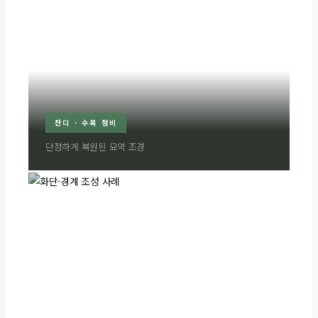
잔디 · 수목 정비
단정하게 복원된 묘역 조경