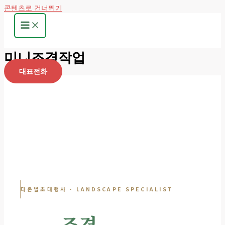
콘텐츠로 건너뛰기
미니조경작업
대표전화
다온벌초대행사 · LANDSCAPE SPECIALIST
묘역
조경