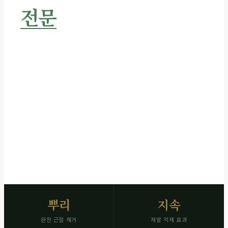
전문
서비스
잡초를 뿌리째 없애는 근절 제초
작업 전후 사진 즉시 발송 · 재발 억제로 관리 주기 연장
SCROLL
뿌리
지속
완전 근절 제거
재발 억제 효과