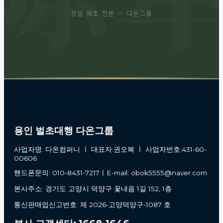
정밀 제초 전문 — 다온그룹
용인 벌초대행 다온그룹
사업자명: 다온컴퍼니 ㅣ 대표자:권오복 ㅣ 사업자번호:431-60-
00606
핸드폰문의: 010-8431-7217ㅣE-mail: obok5555@naver.com
본사주소: 경기도 고양시 덕양구 꽃내음 1길 152, 1층
통신판매업신고번호: 제 2026-고양덕양구-1087 호