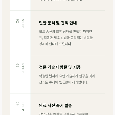
2
S
T
E
P
0
현황 분석 및 견적 안내
잡초 종류와 묘역 상태를 면밀히 파악한
뒤, 적합한 제초 방법과 합리적인 비용을
상세히 안내해 드립니다.
3
S
T
E
P
0
전문 기술자 방문 및 시공
약정된 날짜에 숙련 기술자가 현장을 찾아
잡초를 뿌리째 빈틈없이 제거합니다.
4
S
T
E
P
0
완료 사진 즉시 발송
작업 전후 변화를 고화질로 기록하여