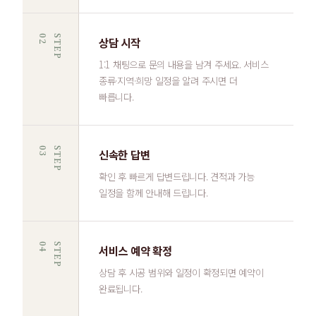
2
S
T
E
P
0
상담 시작
1:1 채팅으로 문의 내용을 남겨 주세요. 서비스
종류·지역·희망 일정을 알려 주시면 더
빠릅니다.
3
S
T
E
P
0
신속한 답변
확인 후 빠르게 답변드립니다. 견적과 가능
일정을 함께 안내해 드립니다.
4
S
T
E
P
0
서비스 예약 확정
상담 후 시공 범위와 일정이 확정되면 예약이
완료됩니다.