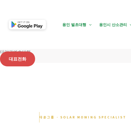
콘
텐
츠
GET IT ON
용인 벌초대행
용인시 산소관리
Google Play
로
건
너
뛰
태양광예초대행
기
대표전화
다온그룹 · SOLAR MOWING SPECIALIST