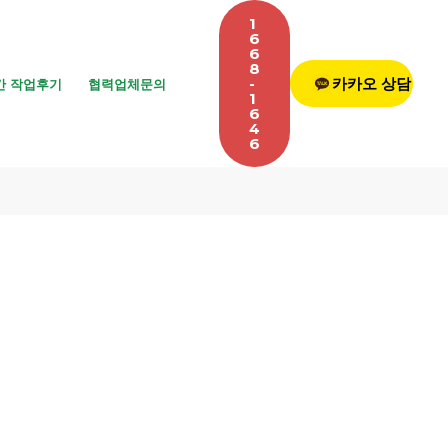
1
6
6
8
-
카카오 상담
간 작업후기
협력업체문의
1
6
4
6