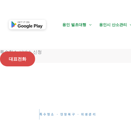
콘
텐
츠
GET IT ON
용인 벌초대행
용인시 산소관리
Google Play
로
건
너
뛰
특수청소 서비스 신청
기
대표전화
특수청소 · 현장복구 · 위생관리