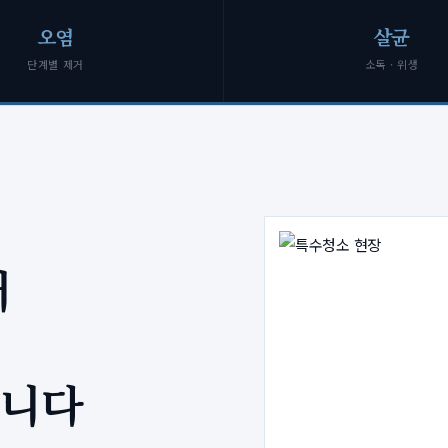
오염
살균
단계별 제거
소독 · 위생
저
합니다