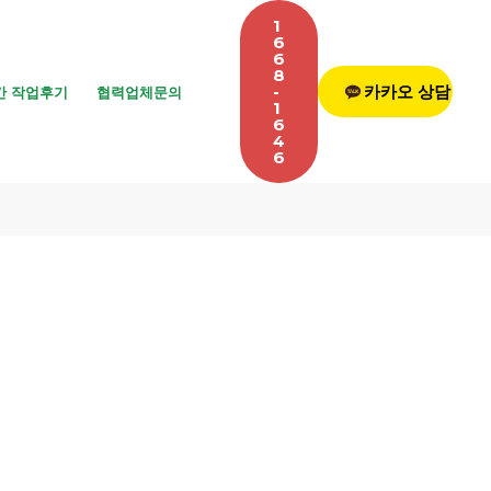
1
6
6
8
-
카카오 상담
간 작업후기
협력업체문의
1
6
4
6