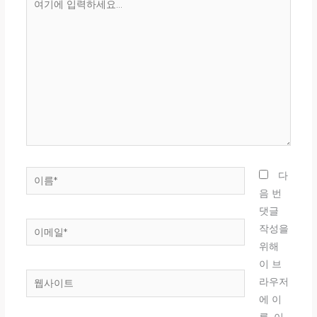
기
에
입
력
하
세
요...
이
다
름
음 번
*
댓글
이
작성을
메
위해
일
이 브
웹
*
라우저
사
에 이
이