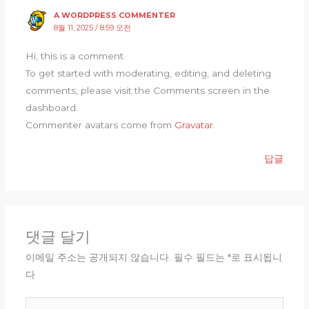
A WORDPRESS COMMENTER
8월 11, 2025 / 8:59 오전
Hi, this is a comment.
To get started with moderating, editing, and deleting
comments, please visit the Comments screen in the
dashboard.
Commenter avatars come from
Gravatar
.
답글
댓글 달기
이메일 주소는 공개되지 않습니다.
필수 필드는
*
로 표시됩니
다
여