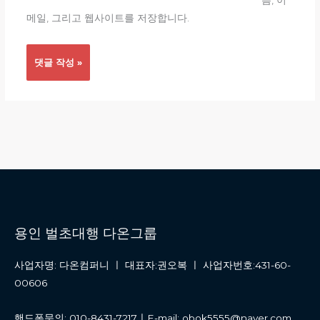
름, 이
트
메일, 그리고 웹사이트를 저장합니다.
용인 벌초대행 다온그룹
사업자명: 다온컴퍼니 ㅣ 대표자:권오복 ㅣ 사업자번호:431-60-
00606
핸드폰문의: 010-8431-7217ㅣE-mail: obok5555@naver.com