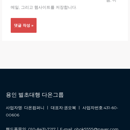
름, 이
트
메일, 그리고 웹사이트를 저장합니다.
용인 벌초대행 다온그룹
사업자명: 다온컴퍼니 ㅣ 대표자:권오복 ㅣ 사업자번호:431-60-
00606
핸드폰문의: 010-8431-7217ㅣE-mail: obok5555@naver.com