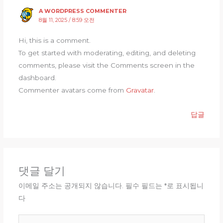
A WORDPRESS COMMENTER
8월 11, 2025 / 8:59 오전
Hi, this is a comment.
To get started with moderating, editing, and deleting
comments, please visit the Comments screen in the
dashboard.
Commenter avatars come from
Gravatar
.
답글
댓글 달기
이메일 주소는 공개되지 않습니다.
필수 필드는
*
로 표시됩니
다
여