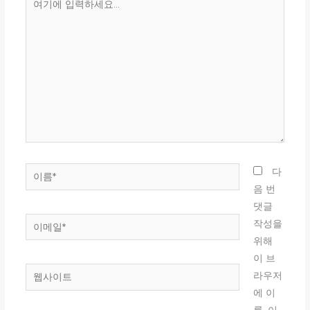
기
에
입
력
하
세
요...
이
다
름
음 번
*
댓글
이
작성을
메
위해
일
이 브
웹
*
라우저
사
에 이
이